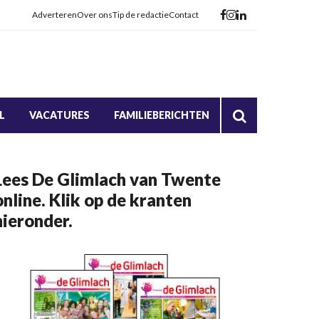
Adverteren
Over ons
Tip de redactie
Contact
L
VACATURES
FAMILIEBERICHTEN
Lees De Glimlach van Twente
online. Klik op de kranten
hieronder.