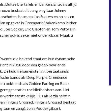
ls, Duitse biertafels en banken. En zoals altijd
reeze bestaat uit zang en gitaar Johnny
usschoten, basmans Jos Sueters en op sax en
 plan opgevat in Greenpark Stakenkamp lekker
. Joe Cocker, Eric Clapton en Tom Petty zijn
nische rock is zeker niet ondenkbaar. Maak u
 Twente, die bekend staat om hun dynamische
gericht in 2018 door een groep bevriende
. De huidige samenstelling bestaat sinds
rische bands als Deep Purple, Creedence
an rockbands als Golden Earring en Black
gere generaties rockliefhebbers aan. Het
 werkt aanstekelijk. Dus als je zin hebt in
van Fingers Crossed. Fingers Crossed bestaat
itaar en zang), John Podde (gitaar),