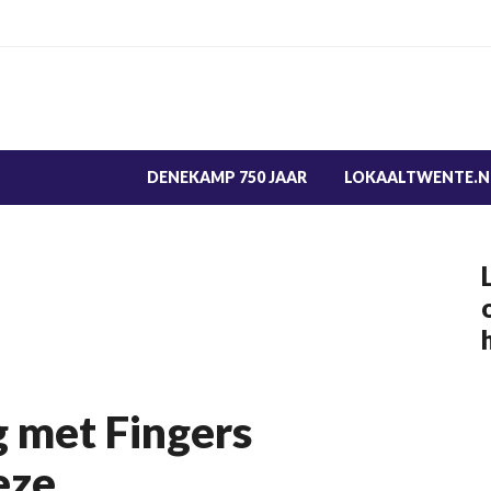
DENEKAMP 750 JAAR
LOKAALTWENTE.N
 met Fingers
eze