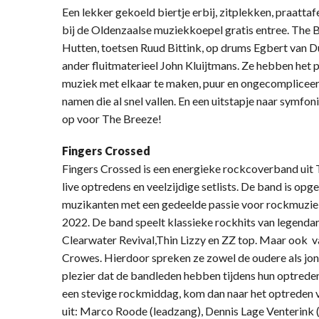
Een lekker gekoeld biertje erbij, zitplekken, praattafe
bij de Oldenzaalse muziekkoepel gratis entree. The B
Hutten, toetsen Ruud Bittink, op drums Egbert van D
ander fluitmaterieel John Kluijtmans. Ze hebben het
muziek met elkaar te maken, puur en ongecompliceerd
namen die al snel vallen. En een uitstapje naar symfo
op voor The Breeze!
Fingers Crossed
Fingers Crossed is een energieke rockcoverband uit
live optredens en veelzijdige setlists. De band is op
muzikanten met een gedeelde passie voor rockmuziek
2022. De band speelt klassieke rockhits van legenda
Clearwater Revival,Thin Lizzy en ZZ top. Maar ook v
Crowes. Hierdoor spreken ze zowel de oudere als jon
plezier dat de bandleden hebben tijdens hun optredens
een stevige rockmiddag, kom dan naar het optreden 
uit: Marco Roode (leadzang), Dennis Lage Venterink (g