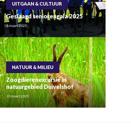
UITGAAN & CULTUUR
Geslaagd seniorengala 2025
6 maart 2025
NATUUR & MILIEU
Zoogdierenexcursie in
natuurgebied Duivelshof
10 maart 2025