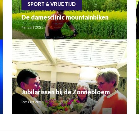
SPORT & VRIJE TIJD
De damesclinic mountainbiken
4 maart 2025
Jubilarissen bij de Zonnebloem
9 maart 2025