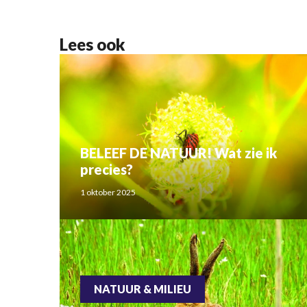
Lees ook
BELEEF DE NATUUR! Wat zie ik
precies?
1 oktober 2025
NATUUR & MILIEU