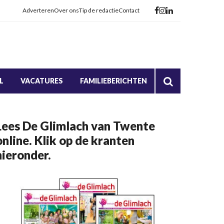
Adverteren
Over ons
Tip de redactie
Contact
L
VACATURES
FAMILIEBERICHTEN
Lees De Glimlach van Twente
online. Klik op de kranten
hieronder.