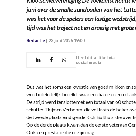
Klootschietvereniging De Toekomst houdt ied
juni over de smalle zandpaden van het Lutt
was het voor de spelers een lastige wedstrij
tijd was het traject nat en drassig met grote
Redactie
|
23 juni 2026 19:00
Deel dit artikel via
social media
Dus was het soms een kwestie van goed mikken en som
werd uiteindelijk bereikt, waar een hapje en een dra
De strijd werd tenslotte met een totaal van 60 scho
schutter Thijmen Verboom, die vol trots de beker ov
de tweede plaats eindigende Rick Bulthuis, die over h
Op de derde plaats kwam dan de eerste veteraan Ger
Ook een prestatie die er zijn mag.