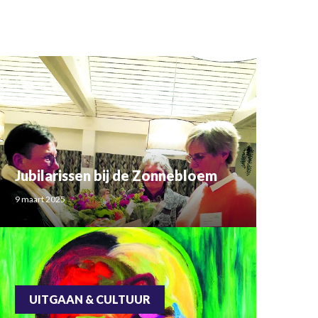
Jubilarissen bij de Zonnebloem
9 maart 2025
UITGAAN & CULTUUR