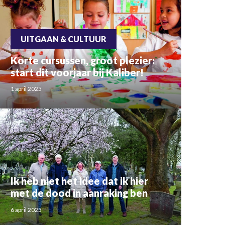
UITGAAN & CULTUUR
Korte cursussen, groot plezier:
start dit voorjaar bij Kaliber!
1 april 2025
Ik heb niet het idee dat ik hier
met de dood in aanraking ben
6 april 2025