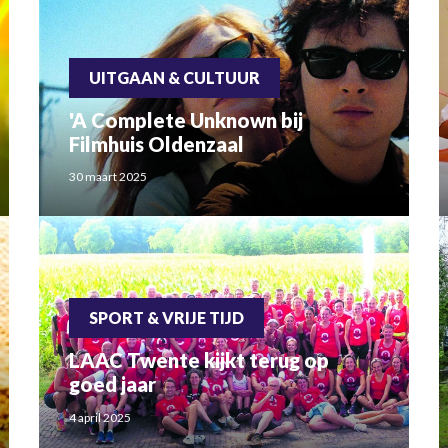
UITGAAN & CULTUUR
'A Complete Unknown bij
Filmhuis Oldenzaal
30 maart 2025
SPORT & VRIJE TIJD
LAAC Twente kijkt terug op
goed jaar
4 april 2025