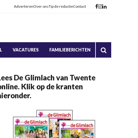
Adverteren
Over ons
Tip de redactie
Contact
L
VACATURES
FAMILIEBERICHTEN
Lees De Glimlach van Twente
online. Klik op de kranten
hieronder.