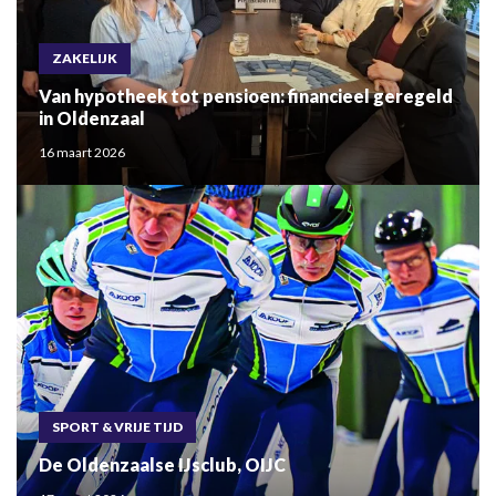
ZAKELIJK
Van hypotheek tot pensioen: financieel geregeld
in Oldenzaal
16 maart 2026
SPORT & VRIJE TIJD
De Oldenzaalse IJsclub, OIJC