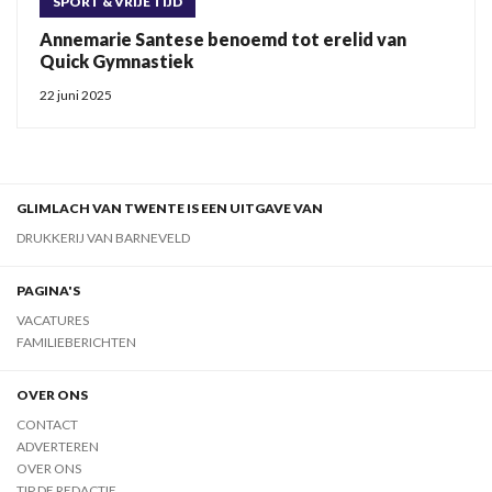
SPORT & VRIJE TIJD
Annemarie Santese benoemd tot erelid van
Quick Gymnastiek
22 juni 2025
GLIMLACH VAN TWENTE IS EEN UITGAVE VAN
DRUKKERIJ VAN BARNEVELD
PAGINA'S
VACATURES
FAMILIEBERICHTEN
OVER ONS
CONTACT
ADVERTEREN
OVER ONS
TIP DE REDACTIE