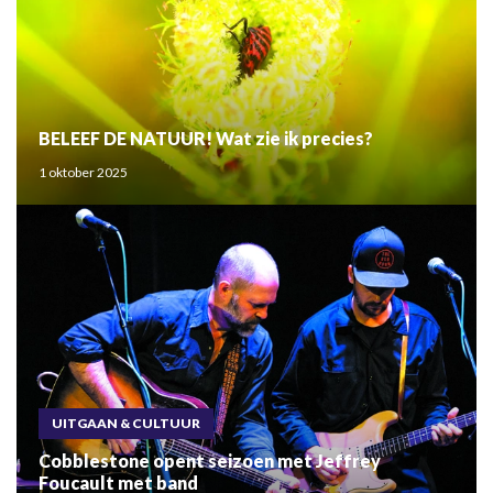
BELEEF DE NATUUR! Wat zie ik precies?
1 oktober 2025
UITGAAN & CULTUUR
Cobblestone opent seizoen met Jeffrey
Foucault met band