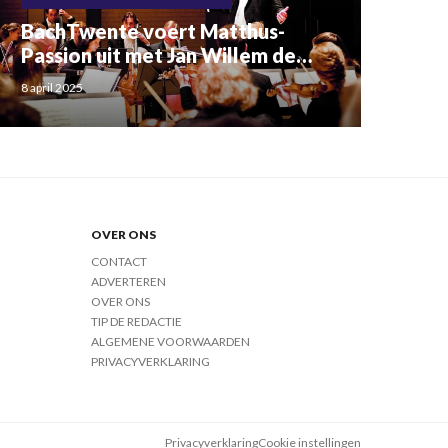
BachTwente voert Matthus-
Passion uit met Jan Willem de
Vriend
8 april 2025
OVER ONS
CONTACT
ADVERTEREN
OVER ONS
TIP DE REDACTIE
ALGEMENE VOORWAARDEN
PRIVACYVERKLARING
Privacyverklaring
Cookie instellingen