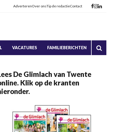
Adverteren
Over ons
Tip de redactie
Contact
L
VACATURES
FAMILIEBERICHTEN
Lees De Glimlach van Twente
online. Klik op de kranten
hieronder.