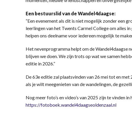
momenten, nieuwe vriendschappen en onvergetelijke
Een bestuurslid van de Wandel4daagse:
“Een evenement als dit is niet mogelijk zonder een gro
leerlingen van het Twents Carmel College om alles i
helpen ons deelname voor iedereen mogelijk te maken 
Het nevenprogramma helpt om de Wandel4daagse nog
blijven we doen. We zijn trots op wat we samen hebbe
editie in 2026.”
De 63e editie zal plaatsvinden van 26 mei tot en met 
als je wilt meegenieten van de wandelingen, de gezelli
Nog meer foto’s en video’s van 2025 zijn te vinden in
https://fotoboek.wandel4daagseoldenzaal.nl