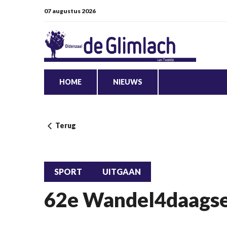
07 augustus 2026
HOME
NIEUWS
Terug
SPORT
UITGAAN
62e Wandel4daagse