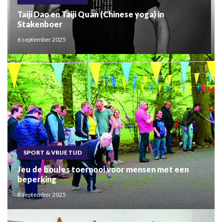
Taiji Dao en Taiji Quan (Chinese yoga) in
Stakenboer
6 september 2025
SPORT & VRIJE TIJD
Jeu de boules toernooi voor mensen met een
beperking
8 september 2025