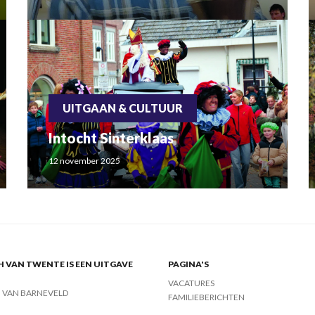
UITGAAN & CULTUUR
Intocht Sinterklaas
12 november 2025
 VAN TWENTE IS EEN UITGAVE
PAGINA'S
VACATURES
J VAN BARNEVELD
FAMILIEBERICHTEN