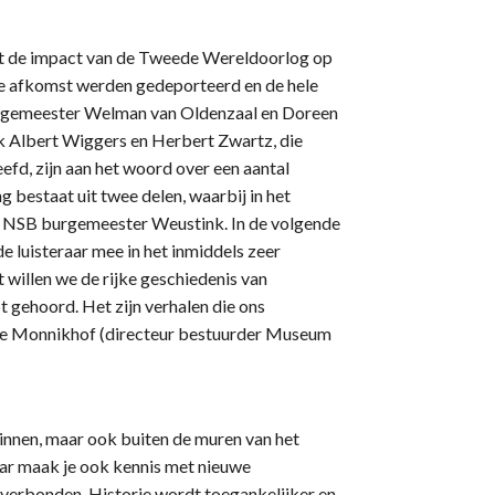
aat de impact van de Tweede Wereldoorlog op
se afkomst werden gedeporteerd en de hele
urgemeester Welman van Oldenzaal en Doreen
 Albert Wiggers en Herbert Zwartz, die
efd, zijn aan het woord over een aantal
g bestaat uit twee delen, waarbij in het
 NSB burgemeester Weustink. In de volgende
de luisteraar mee in het inmiddels zeer
willen we de rijke geschiedenis van
t gehoord. Het zijn verhalen die ons
Olde Monnikhof (directeur bestuurder Museum
innen, maar ook buiten de muren van het
aar maak je ook kennis met nieuwe
verbonden. Historie wordt toegankelijker en