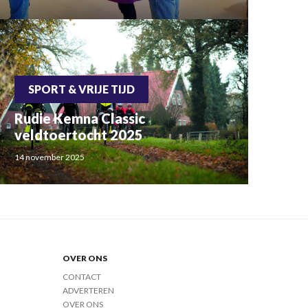
SPORT & VRIJE TIJD
Rudie Kemna Classic
veldtoertocht 2025
14 november 2025
OVER ONS
CONTACT
ADVERTEREN
OVER ONS