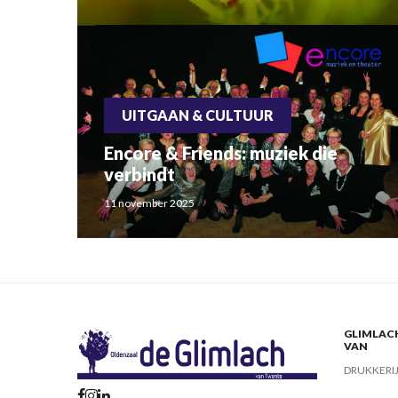
UITGAAN & CULTUUR
Encore & Friends: muziek die
verbindt
11 november 2025
GLIMLACH
VAN
DRUKKERI