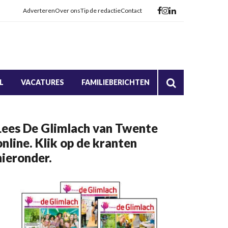
Adverteren
Over ons
Tip de redactie
Contact
L
VACATURES
FAMILIEBERICHTEN
Lees De Glimlach van Twente
online. Klik op de kranten
hieronder.