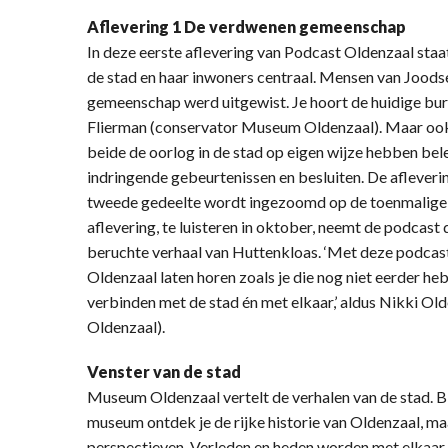
Aflevering 1 De verdwenen gemeenschap
In deze eerste aflevering van Podcast Oldenzaal st
de stad en haar inwoners centraal. Mensen van Jood
gemeenschap werd uitgewist. Je hoort de huidige b
Flierman (conservator Museum Oldenzaal). Maar ook
beide de oorlog in de stad op eigen wijze hebben bele
indringende gebeurtenissen en besluiten. De afleverin
tweede gedeelte wordt ingezoomd op de toenmalige
aflevering, te luisteren in oktober, neemt de podcast 
beruchte verhaal van Huttenkloas. ‘Met deze podcast 
Oldenzaal laten horen zoals je die nog niet eerder heb
verbinden met de stad én met elkaar,’ aldus Nikki 
Oldenzaal).
Venster van de stad
Museum Oldenzaal vertelt de verhalen van de stad. B
museum ontdek je de rijke historie van Oldenzaal, m
perspectieven. Verleden en heden worden met elkaar 