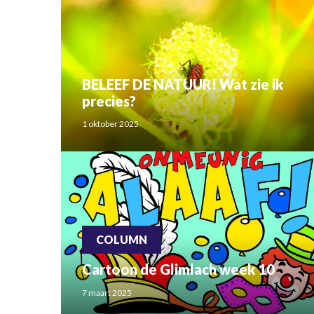
BELEEF DE NATUUR! Wat zie ik
precies?
1 oktober 2025
COLUMN
Cartoon de Glimlach week 10
7 maart 2025