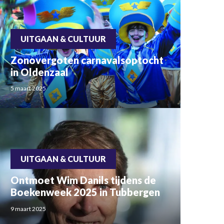
UITGAAN & CULTUUR
Zonovergoten carnavalsoptocht
in Oldenzaal
5 maart 2025
UITGAAN & CULTUUR
Ontmoet Wim Danils tijdens de
Boekenweek 2025 in Tubbergen
9 maart 2025