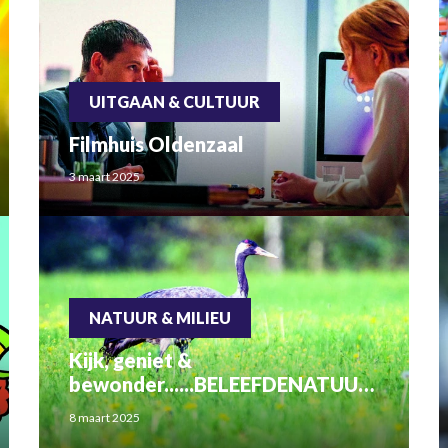
UITGAAN & CULTUUR
Filmhuis Oldenzaal
3 maart 2025
NATUUR & MILIEU
Kijk, geniet &
bewonder......BELEEFDENATUUR!
Wat zie ik precies?
8 maart 2025