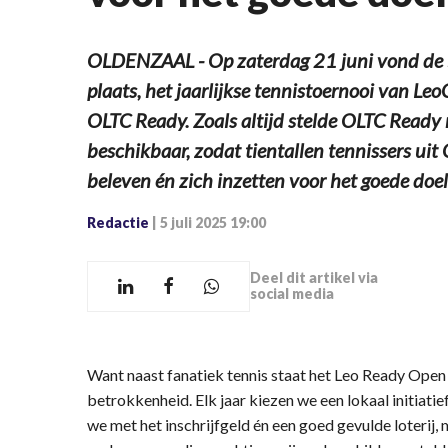
OLDENZAAL - Op zaterdag 21 juni vond de 
plaats, het jaarlijkse tennistoernooi van L
OLTC Ready. Zoals altijd stelde OLTC Read
beschikbaar, zodat tientallen tennissers ui
beleven én zich inzetten voor het goede doel
Redactie
|
5 juli 2025 19:00
Deel dit artikel via
social media
Want naast fanatiek tennis staat het Leo Ready Open
betrokkenheid. Elk jaar kiezen we een lokaal initiatie
we met het inschrijfgeld én een goed gevulde loterij