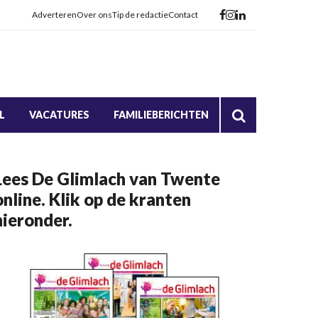
Adverteren
Over ons
Tip de redactie
Contact
L
VACATURES
FAMILIEBERICHTEN
Lees De Glimlach van Twente
online. Klik op de kranten
hieronder.