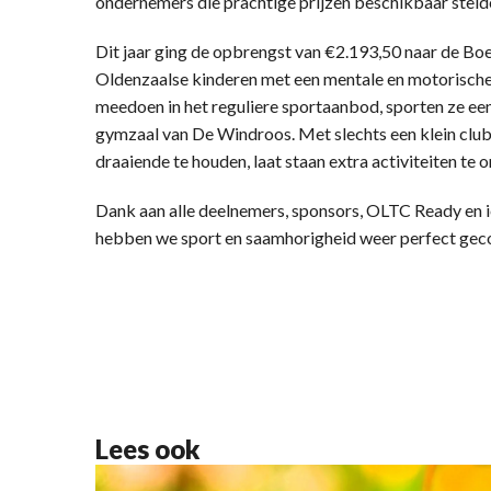
ondernemers die prachtige prijzen beschikbaar steld
Dit jaar ging de opbrengst van €2.193,50 naar de B
Oldenzaalse kinderen met een mentale en motorische
meedoen in het reguliere sportaanbod, sporten ze ee
gymzaal van De Windroos. Met slechts een klein clubje
draaiende te houden, laat staan extra activiteiten te 
Dank aan alle deelnemers, sponsors, OLTC Ready en 
hebben we sport en saamhorigheid weer perfect ge
Lees ook