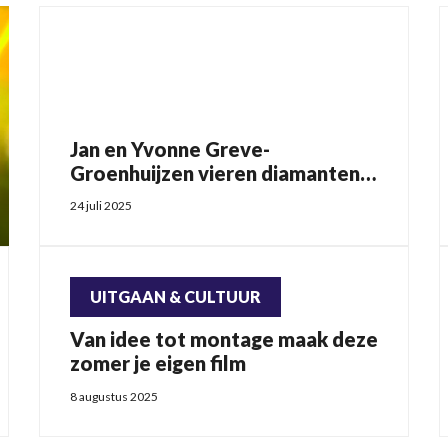
Jan en Yvonne Greve-
Groenhuijzen vieren diamanten
huwelijk
24 juli 2025
UITGAAN & CULTUUR
Van idee tot montage maak deze
zomer je eigen film
8 augustus 2025