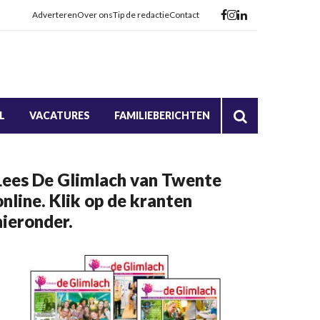
Adverteren
Over ons
Tip de redactie
Contact
L
VACATURES
FAMILIEBERICHTEN
Lees De Glimlach van Twente
online. Klik op de kranten
hieronder.