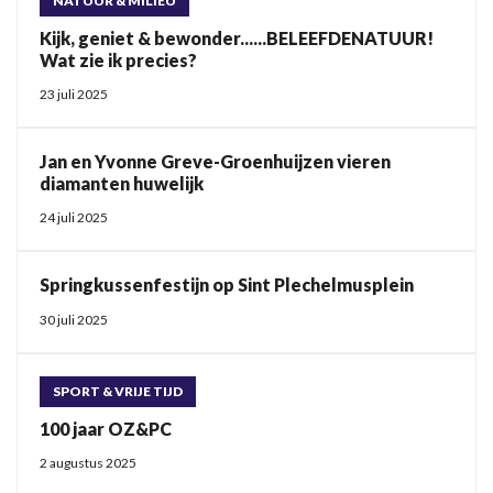
NATUUR & MILIEU
Kijk, geniet & bewonder......BELEEFDENATUUR!
Wat zie ik precies?
23 juli 2025
Jan en Yvonne Greve-Groenhuijzen vieren
diamanten huwelijk
24 juli 2025
Springkussenfestijn op Sint Plechelmusplein
30 juli 2025
SPORT & VRIJE TIJD
100 jaar OZ&PC
2 augustus 2025