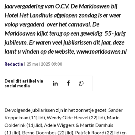
jaarvergadering van O.C.V. De Markloawen bij
Hotel Het Landhuis afgelopen zondag is er weer
volop vergaderd over het carnaval. De
Markloawen kijkt terug op een geweldig 55- jarig
jubileum. Er waren veel jubilarissen dit jaar, deze
kunt u vinden op de website, www.markloawen.nl
Redactie
|
25 mei 2025 09:00
Deel dit artikel via
social media
De volgende jubilarissen zijn in het zonnetje gezet: Sander
Koppelman (11j.lid), Wendy Olde Heuvel (22j.lid), Mario
Oolderink (11j.lid), Adele Wiggers & Martin Damhuis
(11j.lid), Berno Doornbos (22j.lid), Patrick Roord (22j.lid) en