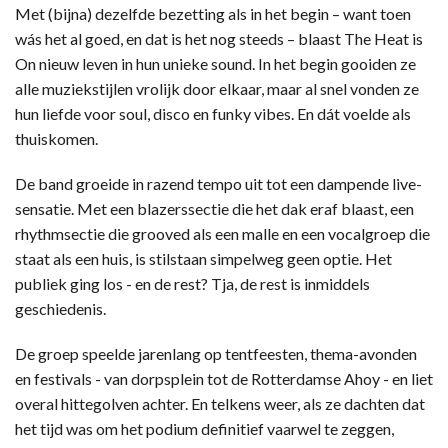
Met (bijna) dezelfde bezetting als in het begin – want toen
wás het al goed, en dat is het nog steeds – blaast The Heat is
On nieuw leven in hun unieke sound. In het begin gooiden ze
alle muziekstijlen vrolijk door elkaar, maar al snel vonden ze
hun liefde voor soul, disco en funky vibes. En dát voelde als
thuiskomen.
De band groeide in razend tempo uit tot een dampende live-
sensatie. Met een blazerssectie die het dak eraf blaast, een
rhythmsectie die grooved als een malle en een vocalgroep die
staat als een huis, is stilstaan simpelweg geen optie. Het
publiek ging los - en de rest? Tja, de rest is inmiddels
geschiedenis.
De groep speelde jarenlang op tentfeesten, thema-avonden
en festivals - van dorpsplein tot de Rotterdamse Ahoy - en liet
overal hittegolven achter. En telkens weer, als ze dachten dat
het tijd was om het podium definitief vaarwel te zeggen,