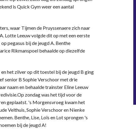
weekend is Quick Gym weer een aantal
ters, waar Tijmen de Pruyssenaere zich naar
n A. Lotte Leeuw volgde dit op met een eerste
s op pegasus bij de jeugd A. Benthe
 Carice Rikmanspoel behaalde op diezelfde
en het zilver op dit toestel bij de jeugd B ging
eef senior B Sophie Verschoor met drie
aar naam en behaalde trainster Eline Leeuw
redivisie.Op zondag was het tijd voor de
ren geplaatst. 's Morgensvroeg kwam het
ude Velthuis, Sophie Verschoor en Nienke
men. Benthe, Lise, Loïs en Lot sprongen 's
noemen bij de jeugd A!