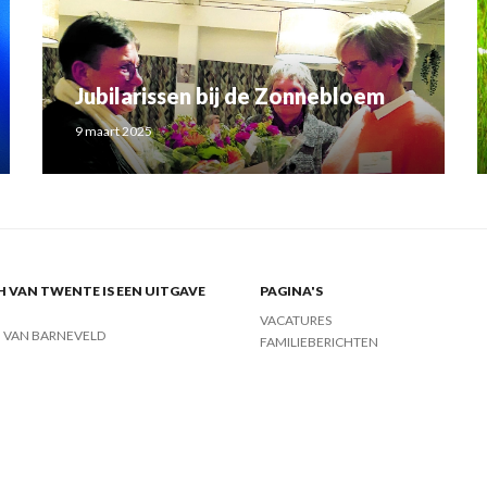
Jubilarissen bij de Zonnebloem
9 maart 2025
 VAN TWENTE IS EEN UITGAVE
PAGINA'S
VACATURES
J VAN BARNEVELD
FAMILIEBERICHTEN