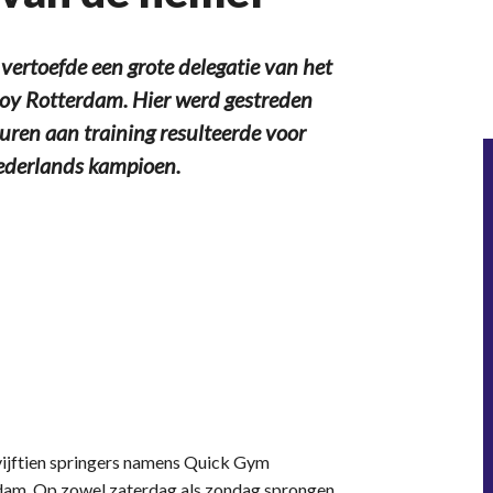
ertoefde een grote delegatie van het
oy Rotterdam. Hier werd gestreden
ren aan training resulteerde voor
 Nederlands kampioen.
 vijftien springers namens Quick Gym
dam. Op zowel zaterdag als zondag sprongen