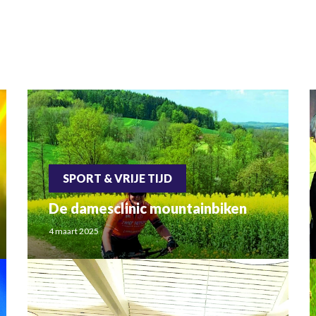
SPORT & VRIJE TIJD
De damesclinic mountainbiken
4 maart 2025