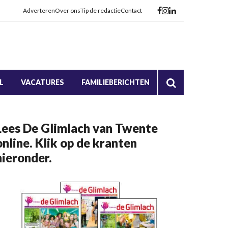
Adverteren
Over ons
Tip de redactie
Contact
L
VACATURES
FAMILIEBERICHTEN
Lees De Glimlach van Twente
online. Klik op de kranten
hieronder.