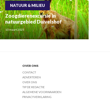
NATUUR & MILIEU
Zoogdierenexcursie in
natuurgebied Duivelshof
10 maart 2025
OVER ONS
CONTACT
ADVERTEREN
OVER ONS
TIP DE REDACTIE
ALGEMENE VOORWAARDEN
PRIVACYVERKLARING