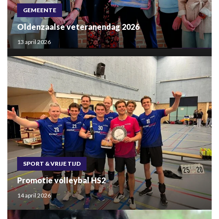
GEMEENTE
Oldenzaalse veteranendag 2026
13 april 2026
SPORT & VRIJE TIJD
Promotie volleybal HS2
14 april 2026