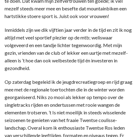
te doen. Dat kwam mijn zelfvertrouwen ten goede; ik viel
mezelf steeds meer mee en besefte dat mountainbiken een
hartstikke stoere sport is. Juist ook voor vrouwen!
Inmiddels zijn we dik vijftien jaar verder in de tijd en zit ik nog
altijd met veel sportief plezier op de mtb; weliswaar
volgeveerd en een tandje lichter tegenwoordig. Met mijn
gezin, vrienden van de club of lekker een uurtje met mezelf-
alleen is ’t hoe dan ook welbestede tijd én investeren in
gezondheid.
Op zaterdag begeleid ik de jeugdrecreatiegroep en rijd graag
mee met de regionale toertochten die in de winter worden
georganiseerd. Niks zo mooi als lekker op tempo over de
singletracks rijden en ondertussen met rooie wangen de
elementen trotseren. ’t Is niet moeilijk in steeds wisselende
seizoenen te genieten van het fraaie Twentse coulisse-
landschap. Overal kom ik enthousiaste Twentse Ros leden
van verschillende leeftijden, formaten en niveaus tegen. Er