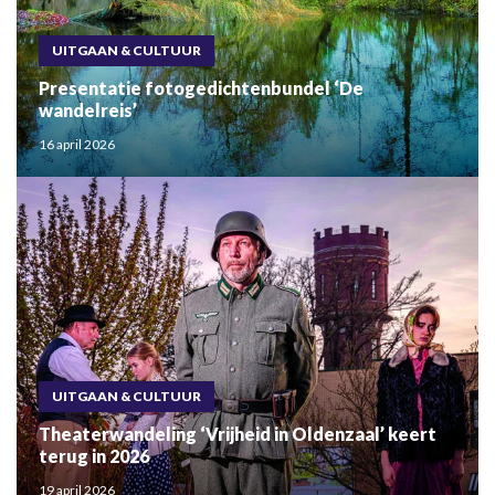
UITGAAN & CULTUUR
Presentatie fotogedichtenbundel ‘De
wandelreis’
16 april 2026
UITGAAN & CULTUUR
Theaterwandeling ‘Vrijheid in Oldenzaal’ keert
terug in 2026
19 april 2026