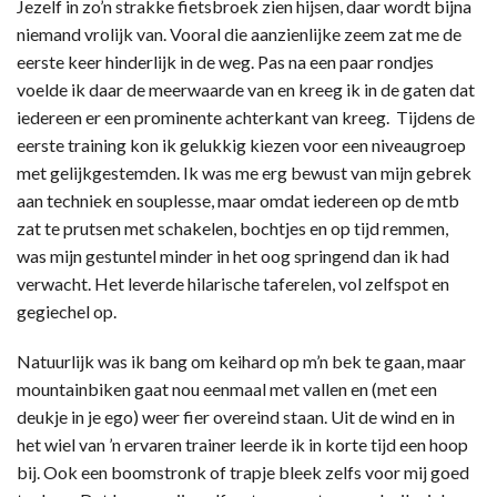
Jezelf in zo’n strakke fietsbroek zien hijsen, daar wordt bijna
niemand vrolijk van. Vooral die aanzienlijke zeem zat me de
eerste keer hinderlijk in de weg. Pas na een paar rondjes
voelde ik daar de meerwaarde van en kreeg ik in de gaten dat
iedereen er een prominente achterkant van kreeg. Tijdens de
eerste training kon ik gelukkig kiezen voor een niveaugroep
met gelijkgestemden. Ik was me erg bewust van mijn gebrek
aan techniek en souplesse, maar omdat iedereen op de mtb
zat te prutsen met schakelen, bochtjes en op tijd remmen,
was mijn gestuntel minder in het oog springend dan ik had
verwacht. Het leverde hilarische taferelen, vol zelfspot en
gegiechel op.
Natuurlijk was ik bang om keihard op m’n bek te gaan, maar
mountainbiken gaat nou eenmaal met vallen en (met een
deukje in je ego) weer fier overeind staan. Uit de wind en in
het wiel van ’n ervaren trainer leerde ik in korte tijd een hoop
bij. Ook een boomstronk of trapje bleek zelfs voor mij goed