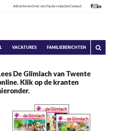
Adverteren
Over ons
Tip de redactie
Contact
L
VACATURES
FAMILIEBERICHTEN
Lees De Glimlach van Twente
online. Klik op de kranten
hieronder.