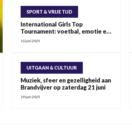
SPORT & VRIJE TIJD
International Girls Top
Tournament: voetbal, emotie en
alleen maar lachende gezichten
13 juni 2025
UITGAAN & CULTUUR
Muziek, sfeer en gezelligheid aan
Brandvijver op zaterdag 21 juni
19 juni 2025