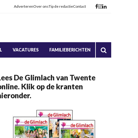
Adverteren
Over ons
Tip de redactie
Contact
L
VACATURES
FAMILIEBERICHTEN
Lees De Glimlach van Twente
online. Klik op de kranten
hieronder.