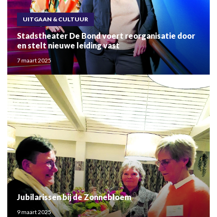
UITGAAN & CULTUUR
Stadstheater De Bond voert reorganisatie door
en stelt nieuwe leiding vast
7 maart 2025
Jubilarissen bij de Zonnebloem
9 maart 2025