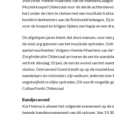
Voorzitter Hennie Maartens van de Wandel4Daagse is
Muziekkoepel Oldenzaal voor de derde achtereenvo
hart onder de riem te steken met een muzikale trakt
honderd deelnemers aan de Rolstoeldriedaagse. Zij 
voor de koepel en krijgen tijdens een hapje en een dra
De afgelopen jaren bleek dat deze mensen, voor een 
de stad, erg genoten van het muzikale optreden. Ont
aantal muzikanten. Volgens Hennie Maartens van de
Zorgfederatie Oldenzaal arriveren de eerste wandelaa
vertrek dinsdag 10 juni, de eerste avond van het wan
station. Ontroerend Goed treedt op op de muziekkoepe
wandelaars en rolstoelers zijn welkom, iedereen kan k
ongetwijfeld vrolijke optreden. Dit wordt mogelijk 
Cultuurfonds Oldenzaal.
Bandjesavond
Kort hierna is alweer het volgende evenement op de m
tweede bandjesevenement van dit seizoen. Van 19.30