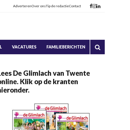
Adverteren
Over ons
Tip de redactie
Contact
L
VACATURES
FAMILIEBERICHTEN
Lees De Glimlach van Twente
online. Klik op de kranten
hieronder.