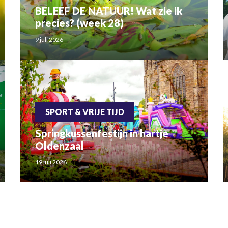
BELEEF DE NATUUR! Wat zie ik
precies? (week 28)
9 juli 2026
SPORT & VRIJE TIJD
Springkussenfestijn in hartje
Oldenzaal
19 juli 2026