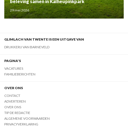
beleving samen in Kalheupinkpark
29 mei 2026
GLIMLACH VAN TWENTE IS EEN UITGAVE VAN
DRUKKERIJ VAN BARNEVELD
PAGINA'S
VACATURES
FAMILIEBERICHTEN
OVER ONS
CONTACT
ADVERTEREN
OVER ONS
TIP DE REDACTIE
ALGEMENE VOORWAARDEN
PRIVACYVERKLARING