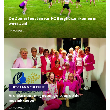
De Zomerfeesten van FC Berghuizen komen er
weer aan!
22 mei 2026
UITGAAN & CULTUUR
Vrolijke noot en gevoelige toon op de
muziekkoepel
26 mei 2026