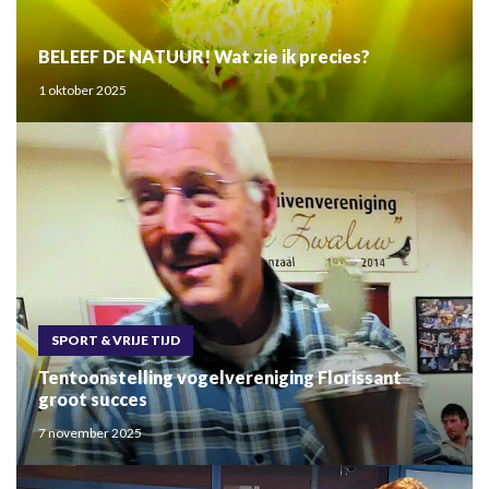
BELEEF DE NATUUR! Wat zie ik precies?
1 oktober 2025
SPORT & VRIJE TIJD
Tentoonstelling vogelvereniging Florissant
groot succes
7 november 2025