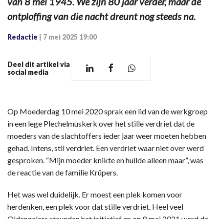
van 8 mei 1945. We zijn 80 jaar verder, maar de
ontploffing van die nacht dreunt nog steeds na.
Redactie
|
7 mei 2025 19:00
Deel dit artikel via
social media
Op Moederdag 10 mei 2020 sprak een lid van de werkgroep
in een lege Plechelmuskerk over het stille verdriet dat de
moeders van de slachtoffers ieder jaar weer moeten hebben
gehad. Intens, stil verdriet. Een verdriet waar niet over werd
gesproken. “Mijn moeder knikte en huilde alleen maar”, was
de reactie van de familie Krüpers.
Het was wel duidelijk. Er moest een plek komen voor
herdenken, een plek voor dat stille verdriet. Heel veel
Oldenzalers steunden het initiatief en op 8 mei 2021 werd de