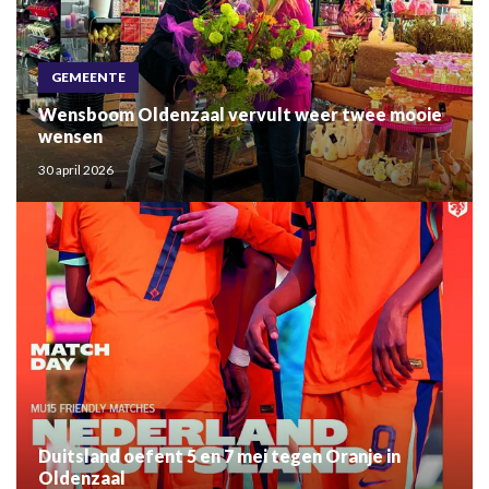
GEMEENTE
Wensboom Oldenzaal vervult weer twee mooie
wensen
30 april 2026
Duitsland oefent 5 en 7 mei tegen Oranje in
Oldenzaal