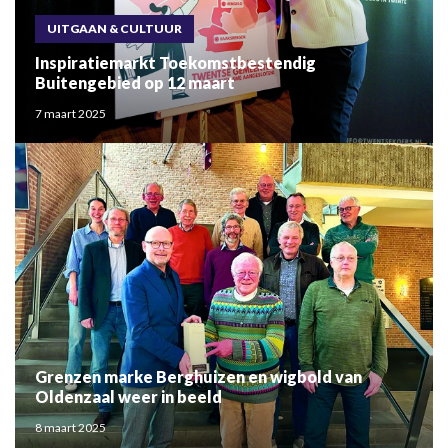
UITGAAN & CULTUUR
Inspiratiemarkt Toekomstbestendig
Buitengebied op 12 maart
7 maart 2025
Grenzen marke Berghuizen en wigbold van
Oldenzaal weer in beeld
8 maart 2025