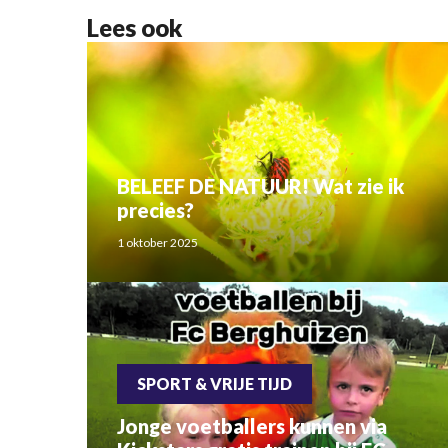
Lees ook
BELEEF DE NATUUR! Wat zie ik
precies?
1 oktober 2025
SPORT & VRIJE TIJD
Jonge voetballers kunnen via