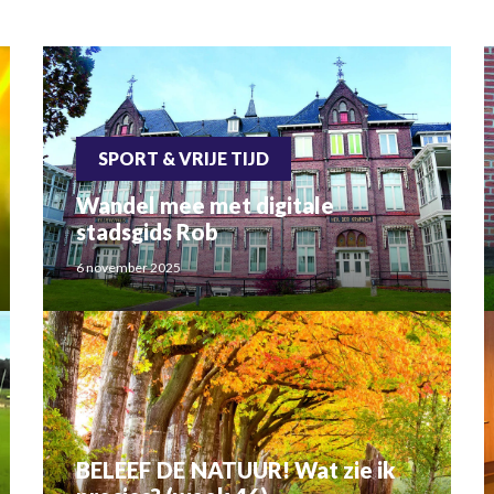
SPORT & VRIJE TIJD
Wandel mee met digitale
stadsgids Rob
6 november 2025
BELEEF DE NATUUR! Wat zie ik