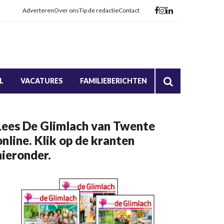
Adverteren
Over ons
Tip de redactie
Contact
L
VACATURES
FAMILIEBERICHTEN
Lees De Glimlach van Twente
online. Klik op de kranten
hieronder.