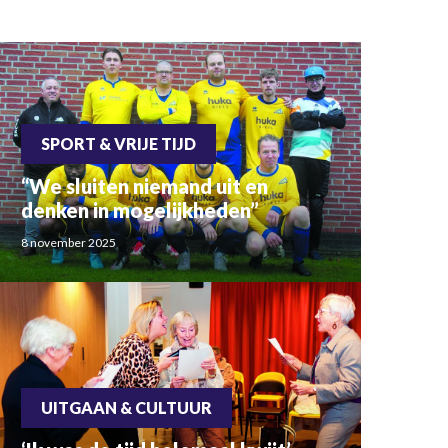
SPORT & VRIJE TIJD
“We sluiten niemand uit en
denken in mogelijkheden”
8 november 2025
UITGAAN & CULTUUR