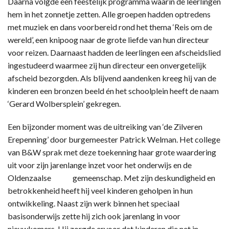
Daarna volgde een feestelijk programma waarin de leerlingen
hem in het zonnetje zetten. Alle groepen hadden optredens
met muziek en dans voorbereid rond het thema ‘Reis om de
wereld’, een knipoog naar de grote liefde van hun directeur
voor reizen. Daarnaast hadden de leerlingen een afscheidslied
ingestudeerd waarmee zij hun directeur een onvergetelijk
afscheid bezorgden. Als blijvend aandenken kreeg hij van de
kinderen een bronzen beeld én het schoolplein heeft de naam
‘Gerard Wolbersplein’ gekregen.
Een bijzonder moment was de uitreiking van ‘de Zilveren
Erepenning’ door burgemeester Patrick Welman. Het college
van B&W sprak met deze toekenning haar grote waardering
uit voor zijn jarenlange inzet voor het onderwijs en de
Oldenzaalse gemeenschap. Met zijn deskundigheid en
betrokkenheid heeft hij veel kinderen geholpen in hun
ontwikkeling. Naast zijn werk binnen het speciaal
basisonderwijs zette hij zich ook jarenlang in voor
nieuwkomers. Hij zorgde ervoor dat kinderen die net in