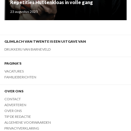
Repetities Huttenkloas in volle gang
23 augustus 2025
GLIMLACH VAN TWENTE IS EEN UITGAVE VAN
DRUKKERIJ VAN BARNEVELD
PAGINA'S
VACATURES
FAMILIEBERICHTEN
OVER ONS
CONTACT
ADVERTEREN
OVER ONS
TIP DE REDACTIE
ALGEMENE VOORWAARDEN
PRIVACYVERKLARING