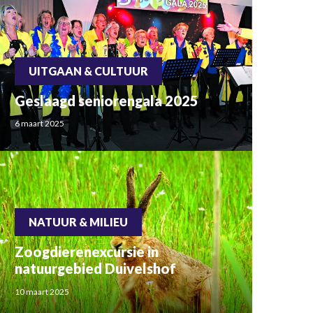
UITGAAN & CULTUUR
Geslaagd seniorengala 2025
6 maart 2025
NATUUR & MILIEU
Zoogdierenexcursie in
natuurgebied Duivelshof
10 maart 2025