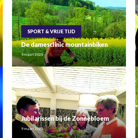
SPORT & VRIJE TIJD
De damesclinic mountainbiken
4 maart 2025
Jubilarissen bij de Zonnebloem
9 maart 2025