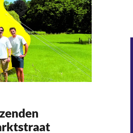
izenden
rktstraat