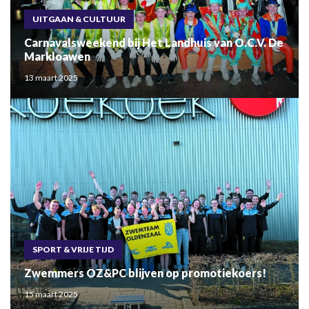
UITGAAN & CULTUUR
Carnavalsweekend bij Het Landhuis van O.C.V. De
Markloawen
13 maart 2025
SPORT & VRIJE TIJD
Zwemmers OZ&PC blijven op promotiekoers!
15 maart 2025