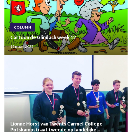
COLUMN
Cartoon de Glimlach week 12
19 maart 2025
Lionne Horst van Twents Carmel College
Potskampstraat tweede op landelijke