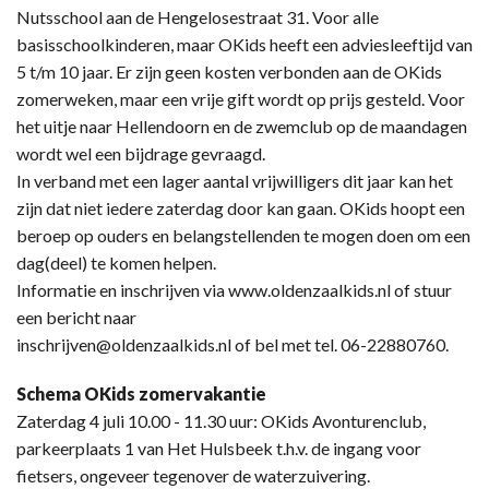
Nutsschool aan de Hengelosestraat 31. Voor alle
basisschoolkinderen, maar OKids heeft een adviesleeftijd van
5 t/m 10 jaar. Er zijn geen kosten verbonden aan de OKids
zomerweken, maar een vrije gift wordt op prijs gesteld. Voor
het uitje naar Hellendoorn en de zwemclub op de maandagen
wordt wel een bijdrage gevraagd.
In verband met een lager aantal vrijwilligers dit jaar kan het
zijn dat niet iedere zaterdag door kan gaan. OKids hoopt een
beroep op ouders en belangstellenden te mogen doen om een
dag(deel) te komen helpen.
Informatie en inschrijven via www.oldenzaalkids.nl of stuur
een bericht naar
inschrijven@oldenzaalkids.nl of bel met tel. 06-22880760.
Schema OKids zomervakantie
Zaterdag 4 juli 10.00 - 11.30 uur: OKids Avonturenclub,
parkeerplaats 1 van Het Hulsbeek t.h.v. de ingang voor
fietsers, ongeveer tegenover de waterzuivering.