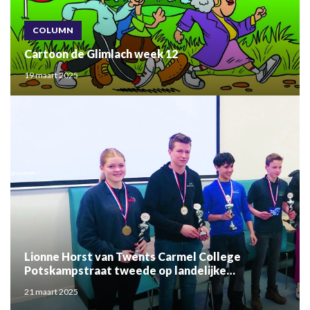
COLUMN
Cartoon de Glimlach week 12
19 maart 2025
Lionne Horst van Twents Carmel College
Potskampstraat tweede op landelijke
laswedstrijd
21 maart 2025