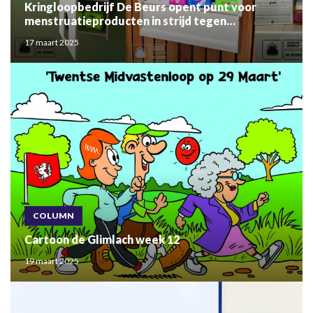
Kringloopbedrijf De Beurs opent punt voor
menstruatieproducten in strijd tegen
menstruatiearmoede
17 maart 2025
COLUMN
Cartoon de Glimlach week 12
19 maart 2025