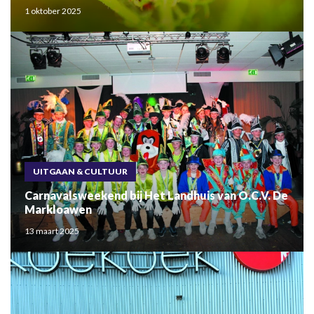
1 oktober 2025
UITGAAN & CULTUUR
Carnavalsweekend bij Het Landhuis van O.C.V. De
Markloawen
13 maart 2025