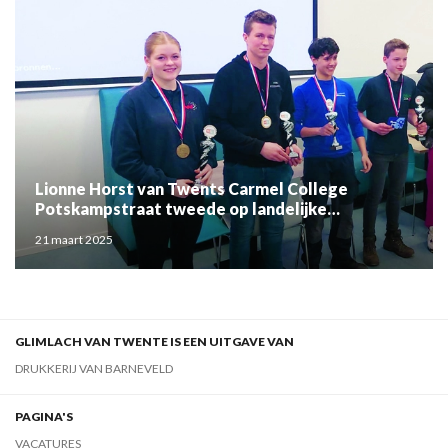
Lionne Horst van Twents Carmel College
Potskampstraat tweede op landelijke
laswedstrijd
21 maart 2025
GLIMLACH VAN TWENTE IS EEN UITGAVE VAN
DRUKKERIJ VAN BARNEVELD
PAGINA'S
VACATURES