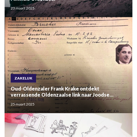
23 maart 2025
ZAKELIJK
Oud-Oldenzaler Frank Krake ontdekt
verrassende Oldenzaalse link naar Joodse
kleermakersfamilie Brcker in boek Catharina
25 maart 2025