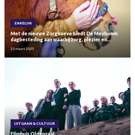
ZAKELIJK
Met de nieuwe Zorghoeve biedt De Meyboom
dagbesteding aan waarbij zorg, plezier en
paarden centraal staan
21 maart 2025
UITGAAN & CULTUUR
Filmhuis Oldenzaal