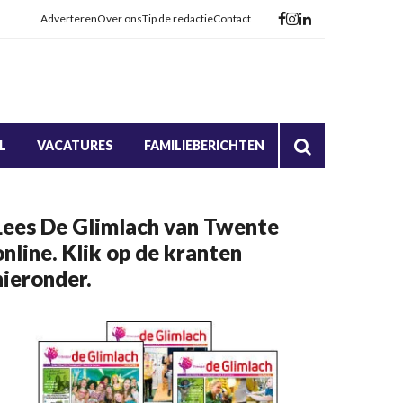
Adverteren
Over ons
Tip de redactie
Contact
L
VACATURES
FAMILIEBERICHTEN
Lees De Glimlach van Twente
online. Klik op de kranten
hieronder.