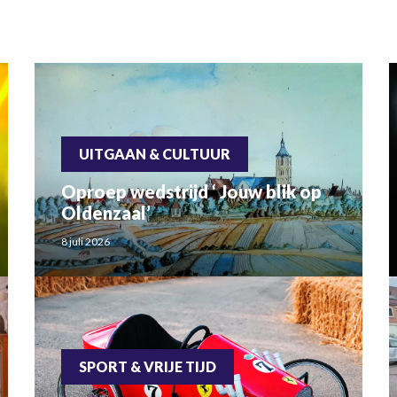
UITGAAN & CULTUUR
Oproep wedstrijd ‘ Jouw blik op
Oldenzaal’
8 juli 2026
SPORT & VRIJE TIJD