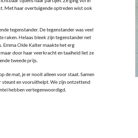
htbaar tijdens haar partijen. Ze ging vol in
st. Met haar overtuigende optreden wist ook
kende tegenstander. De tegenstander was veel
 raken. Helaas bleek zijn tegenstander net
js. Emma Olde Kalter maakte het erg
maar door haar veerkracht en taaiheid liet ze
iende tweede prijs.
op de mat, je er nooit alleen voor staat. Samen
 steunt en vooruithelpt. We zijn ontzettend
antei hebben vertegenwoordigd.