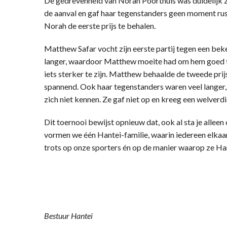
De gedrevenheid van Norah Poorthuis was duidelijk zic
de aanval en gaf haar tegenstanders geen moment ru
Norah de eerste prijs te behalen.
Matthew Safar vocht zijn eerste partij tegen een be
langer, waardoor Matthew moeite had om hem goed te
iets sterker te zijn. Matthew behaalde de tweede pri
spannend. Ook haar tegenstanders waren veel langer, 
zich niet kennen. Ze gaf niet op en kreeg een welverd
Dit toernooi bewijst opnieuw dat, ook al sta je alleen 
vormen we één Hantei-familie, waarin iedereen elkaar
trots op onze sporters én op de manier waarop ze H
Bestuur Hantei