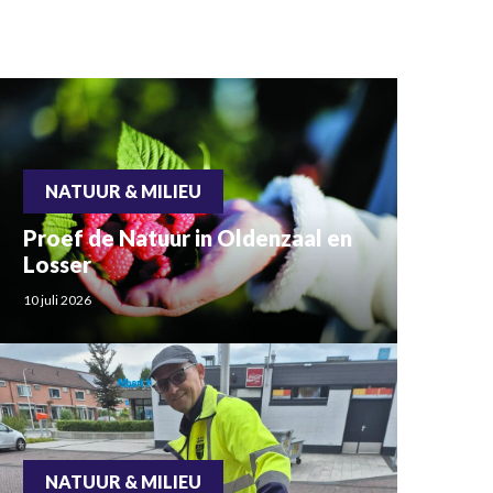
NATUUR & MILIEU
Proef de Natuur in Oldenzaal en
Losser
10 juli 2026
NATUUR & MILIEU