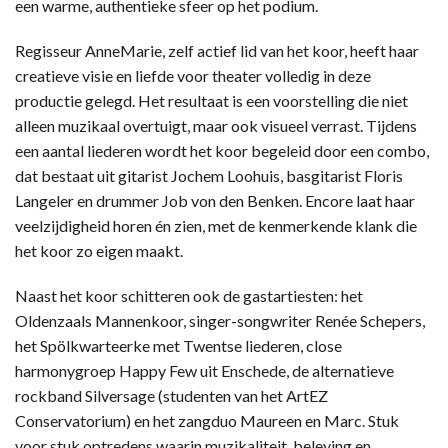
een warme, authentieke sfeer op het podium.
Regisseur AnneMarie, zelf actief lid van het koor, heeft haar
creatieve visie en liefde voor theater volledig in deze
productie gelegd. Het resultaat is een voorstelling die niet
alleen muzikaal overtuigt, maar ook visueel verrast. Tijdens
een aantal liederen wordt het koor begeleid door een combo,
dat bestaat uit gitarist Jochem Loohuis, basgitarist Floris
Langeler en drummer Job von den Benken. Encore laat haar
veelzijdigheid horen én zien, met de kenmerkende klank die
het koor zo eigen maakt.
Naast het koor schitteren ook de gastartiesten: het
Oldenzaals Mannenkoor, singer-songwriter Renée Schepers,
het Spölkwarteerke met Twentse liederen, close
harmonygroep Happy Few uit Enschede, de alternatieve
rockband Silversage (studenten van het ArtEZ
Conservatorium) en het zangduo Maureen en Marc. Stuk
voor stuk optredens waarin muzikaliteit, beleving en