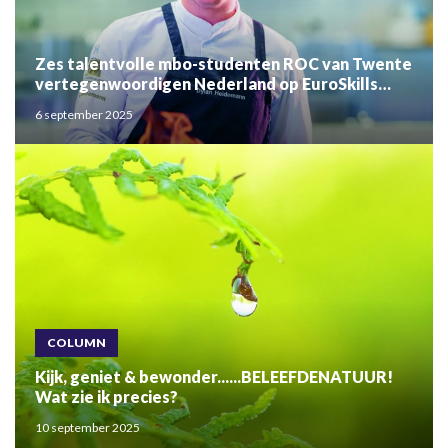
Zes talentvolle mbo-studenten ROC van Twente
vertegenwoordigen Nederland op EuroSkills
2025
6 september 2025
COLUMN
Kijk, geniet & bewonder......BELEEFDENATUUR!
Wat zie ik precies?
10 september 2025