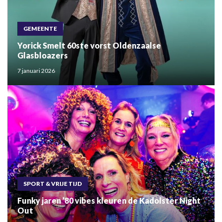
GEMEENTE
Yorick Smelt 60ste vorst Oldenzaalse
Glasbloazers
7 januari 2026
SPORT & VRIJE TIJD
Funky jaren ’80 vibes kleuren de Kadolster Night
Out