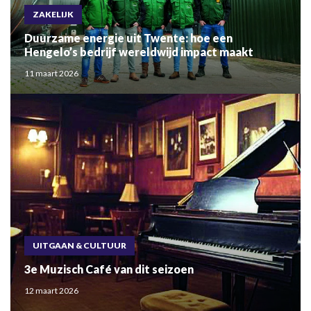
ZAKELIJK
Duurzame energie uit Twente: hoe een
Hengelo’s bedrijf wereldwijd impact maakt
11 maart 2026
UITGAAN & CULTUUR
3e Muzisch Café van dit seizoen
12 maart 2026