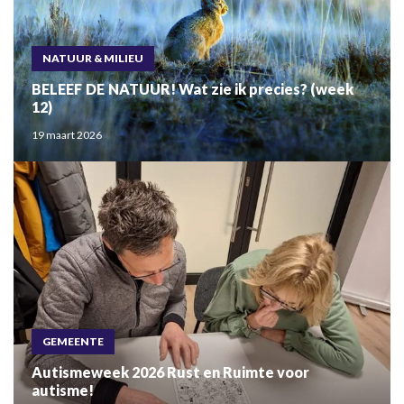
NATUUR & MILIEU
BELEEF DE NATUUR! Wat zie ik precies? (week
12)
19 maart 2026
GEMEENTE
Autismeweek 2026 Rust en Ruimte voor
autisme!