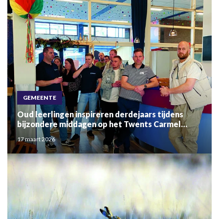
GEMEENTE
Oud leerlingen inspireren derdejaars tijdens
bijzondere middagen op het Twents Carmel
College Potskampstraat
17 maart 2026