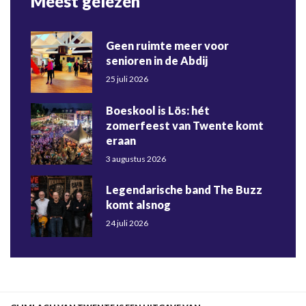
Meest gelezen
Geen ruimte meer voor
senioren in de Abdij
25 juli 2026
Boeskool is Lös: hét
zomerfeest van Twente komt
eraan
3 augustus 2026
Legendarische band The Buzz
komt alsnog
24 juli 2026